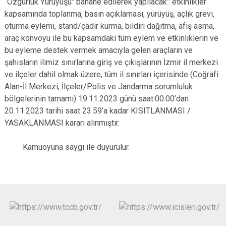
“Özgürlük Yürüyüşü" bahane edilerek yapılacak” etkinlikler
kapsamında toplanma, basın açıklaması, yürüyüş, açlık grevi,
oturma eylemi, stand/çadır kurma, bildiri dağıtma, afiş asma,
araç konvoyu ile bu kapsamdaki tüm eylem ve etkinliklerin ve
bu eyleme destek vermek amacıyla gelen araçların ve
şahısların ilimiz sınırlarına giriş ve çıkışlarının İzmir il merkezi
ve ilçeler dahil olmak üzere, tüm il sınırları içerisinde (Coğrafi
Alan-İl Merkezi, İlçeler/Polis ve Jandarma sorumluluk
bölgelerinin tamamı) 19.11.2023 günü saat:00.00’dan
20.11.2023 tarihi saat 23.59’a kadar KISITLANMASI /
YASAKLANMASI kararı alınmıştır.
Kamuoyuna saygı ile duyurulur.