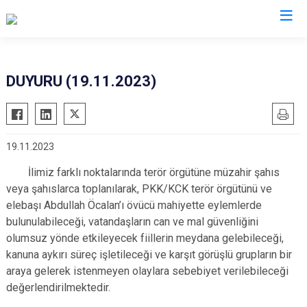
İzmir
DUYURU (19.11.2023)
Aliağa
Foça
Menemen
Balçova
Gaziemir
Narlıdere
19.11.2023
Bayındır
Güzelbahçe
Ödemiş
Bergama
Karaburun
Seferihisar
İlimiz farklı noktalarında terör örgütüne müzahir şahıs
veya şahıslarca toplanılarak, PKK/KCK terör örgütünü ve
Beydağ
Karşıyaka
Selçuk
elebaşı Abdullah Öcalan’ı övücü mahiyette eylemlerde
Bornova
Kemalpaşa
Tire
bulunulabileceği, vatandaşların can ve mal güvenliğini
Buca
Kınık
Torbalı
olumsuz yönde etkileyecek fiillerin meydana gelebileceği,
kanuna aykırı süreç işletileceği ve karşıt görüşlü grupların bir
Çeşme
Kiraz
Urla
araya gelerek istenmeyen olaylara sebebiyet verilebileceği
Çiğli
Konak
Bayraklı
değerlendirilmektedir.
Dikili
Menderes
Karabağlar