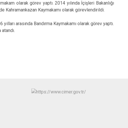
makam olarak görev yaptı. 2014 yılında İçişleri Bakanlığı
Kınık
Torbalı
hinde Kahramankazan Kaymakamı olarak görevlendirildi.
Kiraz
Urla
 yılları arasında Bandırma Kaymakamı olarak görev yaptı.
Konak
Bayraklı
 atandı.
Menderes
Karabağlar