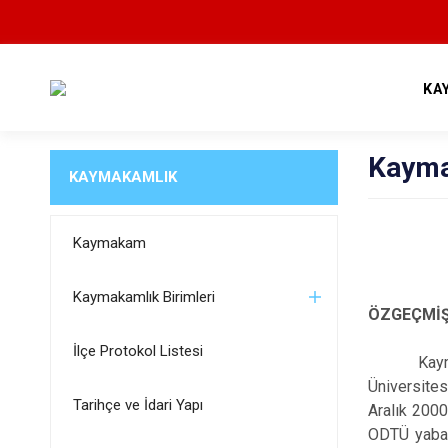
KA
Kaym
KAYMAKAMLIK
Kaymakam
Kaymakamlık Birimleri
ÖZGEÇMİ
İlçe Protokol Listesi
Kaymakam E
Üniversites
Tarihçe ve İdari Yapı
Aralık 2000
ODTÜ yabanc