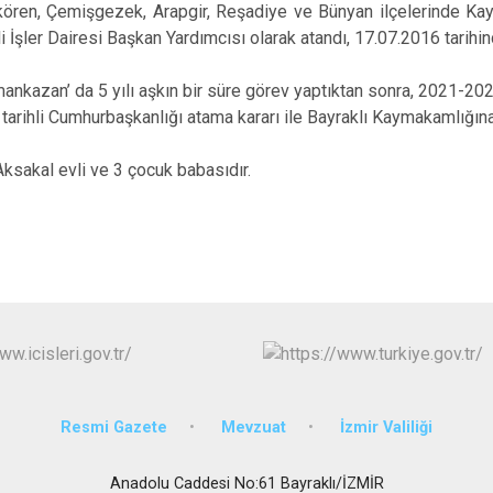
Akören, Çemişgezek, Arapgir, Reşadiye ve Bünyan ilçelerinde Kay
Buca
li İşler Dairesi Başkan Yardımcısı olarak atandı, 17.07.2016 tari
Çeşme
an’ da 5 yılı aşkın bir süre görev yaptıktan sonra, 2021-2026
Çiğli
tarihli Cumhurbaşkanlığı atama kararı ile Bayraklı Kaymakamlığına
Dikili
kal evli ve 3 çocuk babasıdır.
Resmi Gazete
Mevzuat
İzmir Valiliği
Anadolu Caddesi No:61 Bayraklı/İZMİR