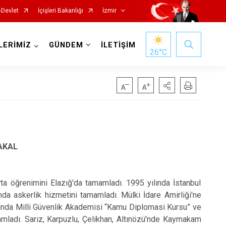
-Devlet
İçişleri Bakanlığı
İzmir
LERİMİZ
GÜNDEM
İLETİŞİM
26
°C
Foça
Menemen
SAKAL
Gaziemir
Narlıdere
Güzelbahçe
Ödemiş
ğrenimini Elazığ'da tamamladı. 1995 yılında İstanbul
Karaburun
Seferihisar
nda askerlik hizmetini tamamladı. Mülki İdare Amirliği'ne
Karşıyaka
Selçuk
lında Milli Güvenlik Akademisi “Kamu Diplomasi Kursu” ve
Kemalpaşa
Tire
amamladı. Sarız, Karpuzlu, Çelikhan, Altınözü'nde Kaymakam