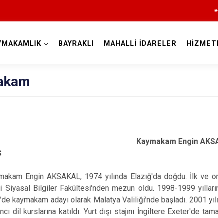
e
YMAKAMLIK
BAYRAKLI
MAHALLİ İDARELER
HİZMET
İzmir
akam
Aliağa
Kaymakam Engin AK
Balçova
Ş
Bayındır
ngin AKSAKAL, 1974 yılında Elazığ'da doğdu. İlk ve orta ö
Bergama
i Siyasal Bilgiler Fakültesi'nden mezun oldu. 1998-1999 yılları
Beydağ
'de kaymakam adayı olarak Malatya Valiliği'nde başladı. 2001 yı
Bornova
ı dil kurslarına katıldı. Yurt dışı stajını İngiltere Exeter'de t