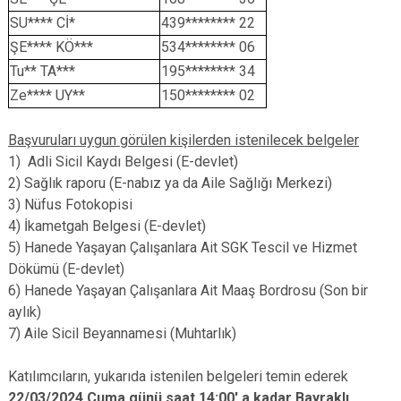
SU**** Cİ*
439******** 22
ŞE**** KÖ***
534******** 06
Tu** TA***
195******** 34
Ze**** UY**
150******** 02
Başvuruları uygun görülen kişilerden istenilecek belgeler
1) Adli Sicil Kaydı Belgesi (E-devlet)
2) Sağlık raporu (E-nabız ya da Aile Sağlığı Merkezi)
3) Nüfus Fotokopisi
4) İkametgah Belgesi (E-devlet)
5) Hanede Yaşayan Çalışanlara Ait SGK Tescil ve Hizmet
Dökümü (E-devlet)
6) Hanede Yaşayan Çalışanlara Ait Maaş Bordrosu (Son bir
aylık)
7) Aile Sicil Beyannamesi (Muhtarlık)
Katılımcıların, yukarıda istenilen belgeleri temin ederek
22/03/2024 Cuma günü saat 14:00' a kadar
Bayraklı