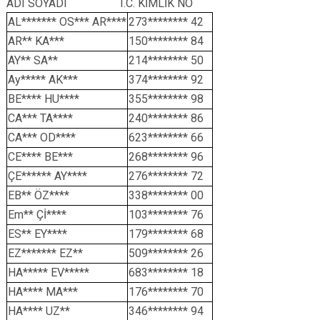
ADI SOYADI T.C. KİMLİK NO
AL******* OS*** AR****
273******** 42
AR** KA***
150******** 84
AY** SA**
214******** 50
Ay***** AK***
374******** 92
BE**** HU****
355******** 98
CA*** TA****
240******** 86
CA*** OD****
623******** 66
CE**** BE***
268******** 96
ÇE****** AY****
276******** 72
EB** ÖZ****
338******** 00
Em** Çİ****
103******** 76
ES** EY****
179******** 68
EZ******* EZ**
509******** 26
HA***** EV*****
683******** 18
HA**** MA***
176******** 70
HA**** UZ**
346******** 94