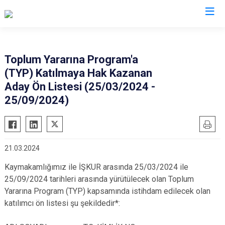
İzmir
Toplum Yararına Program'a
(TYP) Katılmaya Hak Kazanan
Aliağa
Foça
Menemen
Aday Ön Listesi (25/03/2024 -
Balçova
Gaziemir
Narlıdere
25/09/2024)
Bayındır
Güzelbahçe
Ödemiş
Bergama
Karaburun
Seferihisar
Beydağ
Karşıyaka
Selçuk
21.03.2024
Bornova
Kemalpaşa
Tire
Kaymakamlığımız ile İŞKUR arasında 25/03/2024 ile
Buca
Kınık
Torbalı
25/09/2024 tarihleri arasında yürütülecek olan Toplum
Çeşme
Kiraz
Urla
Yararına Program (TYP) kapsamında istihdam edilecek olan
katılımcı ön listesi şu şekildedir*:
Çiğli
Konak
Bayraklı
Dikili
Menderes
Karabağlar