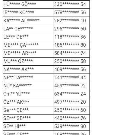
HÜ***** GÖ****
330******** 54
İB***** KO****
578******** 56
KA***** AL******
282******** 10
LA** GE******
295******** 60
LE*** DE***
118******** 36
ME**** ÇA******
185******** 80
ME***** AR****
584******** 74
MU*** ÖZ****
250******** 58
NA***** AK***
409******** 56
NE** TA******
141******** 44
NU* KA******
459******** 72
Öm** YÜ****
634******** 24
Öz*** AK***
497******** 20
Se*** ÇE***
250******** 60
SE*** SE****
440******** 76
SE** HI***
539******** 80
SE*** ÇE***
168******** 36